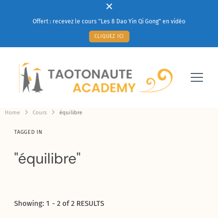
Offert : recevez le cours "Les 8 Dao Yin Qi Gong" en vidéo
CLIQUEZ ICI
Votre solution à un mieux-être au quotidien
Taotonaute Academy
Home
Cours
équilibre
TAGGED IN
équilibre
Showing: 1 - 2 of 2 RESULTS