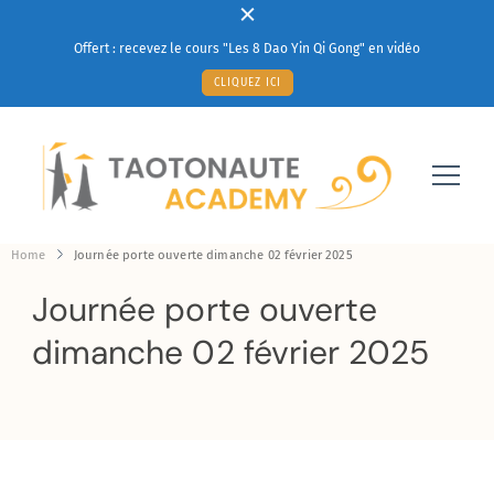
Offert : recevez le cours "Les 8 Dao Yin Qi Gong" en vidéo
CLIQUEZ ICI
Votre solution à un mieux-être au quotidien
Taotonaute Academy
Home
Journée porte ouverte dimanche 02 février 2025
Journée porte ouverte
dimanche 02 février 2025