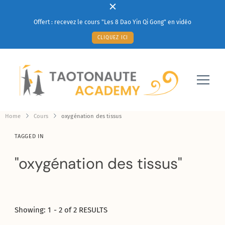
Offert : recevez le cours "Les 8 Dao Yin Qi Gong" en vidéo
CLIQUEZ ICI
Votre solution à un mieux-être au quotidien
Taotonaute Academy
Home
Cours
oxygénation des tissus
TAGGED IN
oxygénation des tissus
Showing: 1 - 2 of 2 RESULTS