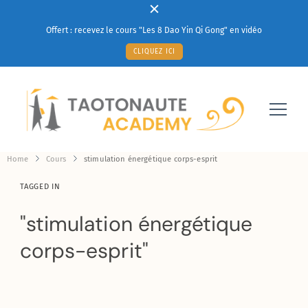
Offert : recevez le cours "Les 8 Dao Yin Qi Gong" en vidéo
CLIQUEZ ICI
Votre solution à un mieux-être au quotidien
Taotonaute Academy
Home
Cours
stimulation énergétique corps-esprit
TAGGED IN
stimulation énergétique
corps-esprit