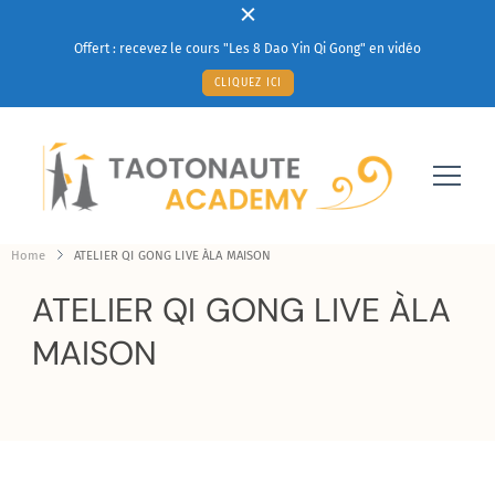
Offert : recevez le cours "Les 8 Dao Yin Qi Gong" en vidéo
CLIQUEZ ICI
Votre solution à un mieux-être au quotidien
Taotonaute Academy
Home
ATELIER QI GONG LIVE ÀLA MAISON
ATELIER QI GONG LIVE ÀLA
MAISON